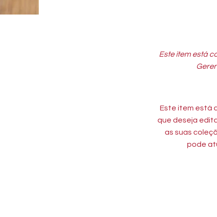
Este item está c
Geren
Este item está 
que deseja edita
as suas coleçõ
pode atu