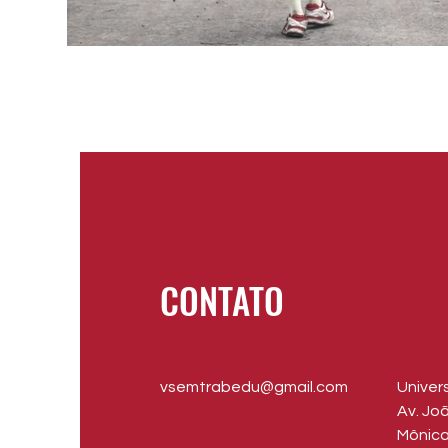
CONTATO
vsemtrabedu@gmail.com
​Unive
Av. Jo
Mônic